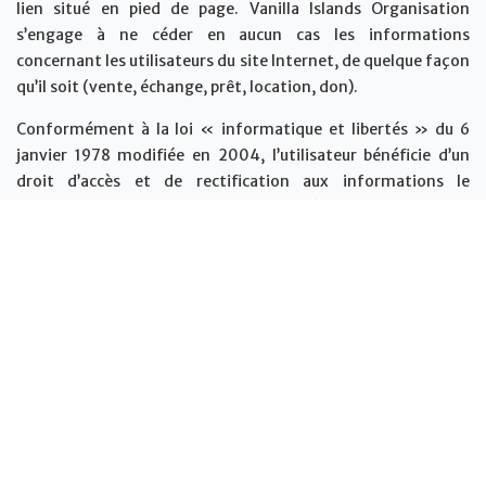
lien situé en pied de page. Vanilla Islands Organisation
s’engage à ne céder en aucun cas les informations
concernant les utilisateurs du site Internet, de quelque façon
qu’il soit (vente, échange, prêt, location, don).
Conformément à la loi « informatique et libertés » du 6
janvier 1978 modifiée en 2004, l’utilisateur bénéficie d’un
droit d’accès et de rectification aux informations le
concernant, droit qu’il peut exercer à tout moment en
adressant un mail à l’adresse
info@
vanilla-islands.org, ou en
effectuant sa demande par courrier, à l’adresse suivante : 4
rue jules thirel 97460 Saint-Paul.
7. Droit applicable et lois concernées
Soumis au droit français, le site web
www.vanilla-
islands.org
est encadré par la loi n° 2004-2005 du 21 juin
2004 pour la confiance dans l’économie numérique, l’article
L.335-2 du Code de la Propriété Intellectuelle et la loi