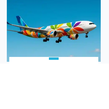
Voyages combinés Océan Indien — annuaire
des offres francophones inter-îles
Annuaire francophone des offres de voyages
combinés dans l’Océan Indien
Cet annuaire recense des offres francophones de
voyages combinés