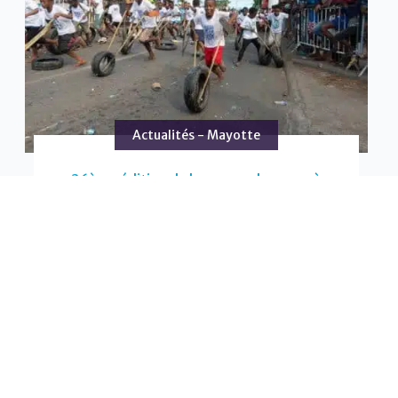
Actualités - Mayotte
36ème édition de la course de pneus à
Mayotte : un événement sportif et populaire
pour les plus petits et les plus grands !
Pour maîtriser les « Formule 1 Mahoraise », les
jeunes athlètes doivent faire preuve d’adresse et
de vitesse. Les formules mahoraises sont
composées d’un pneu et de deux bâtons.
EN SAVOIR PLUS