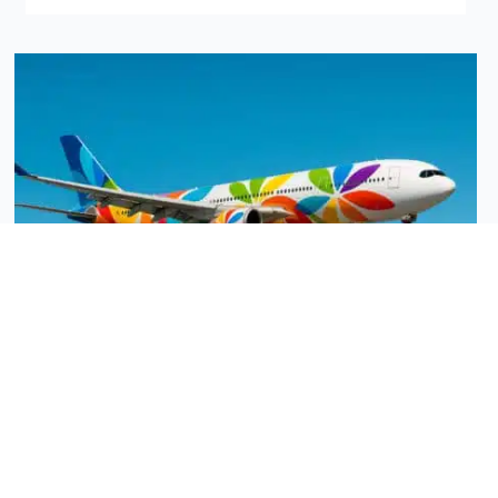
Voyages combinés Océan Indien — annuaire des
offres francophones inter-îles
Annuaire francophone des offres de voyages combinés
dans l’Océan Indien
Cet annuaire recense des offres francophones de