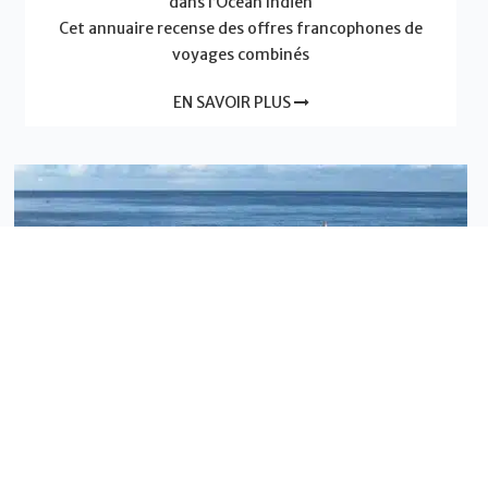
dans l’Océan Indien
Cet annuaire recense des offres francophones de
voyages combinés
EN SAVOIR PLUS
Actualités - Association île Vanille
Combiné 2 Îles : Pourquoi cette formule décuple la
valeur de votre voyage
Un combiné “2 îles” est la clé pour un voyage unique.
Diversité, tourisme responsable et expériences
authentiques : découvrez pourquoi cette formule
optimise votre séjour dans l’océan Indien.