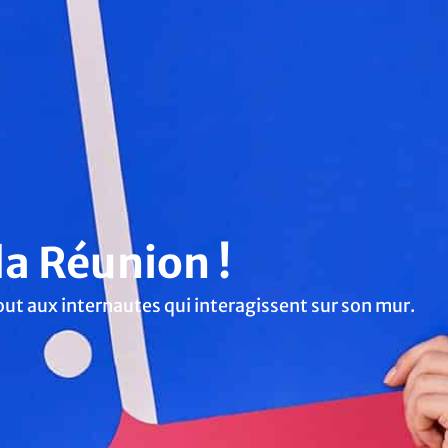
a Réunion !
out aux internautes qui interagissent sur son mur.