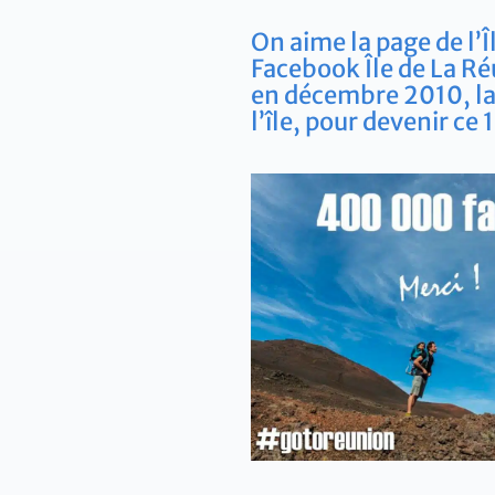
On aime la page de l’
Facebook Île de La Ré
en décembre 2010, la 
l’île, pour devenir c