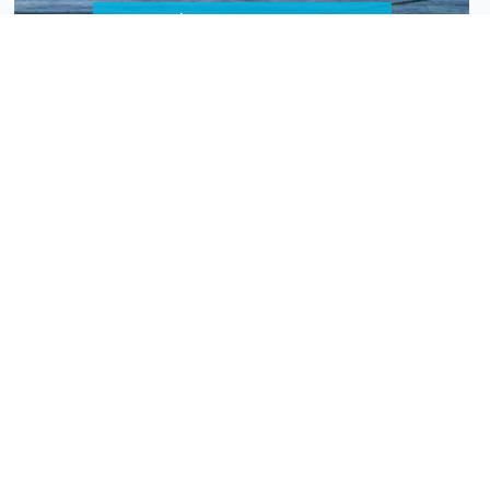
Actualités - Association île Vanille
Combiné 2 Îles : Pourquoi cette formule décuple la
valeur de votre voyage
Un combiné “2 îles” est la clé pour un voyage unique.
Diversité, tourisme responsable et expériences
authentiques : découvrez pourquoi cette formule
optimise votre séjour dans l’océan Indien.
EN SAVOIR PLUS
Actualités - Association île Vanille