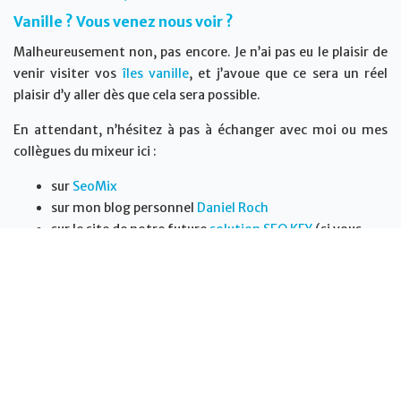
Vanille ? Vous venez nous voir ?
Malheureusement non, pas encore. Je n’ai pas eu le plaisir de
venir visiter vos
îles vanille
, et j’avoue que ce sera un réel
plaisir d’y aller dès que cela sera possible.
En attendant, n’hésitez à pas à échanger avec moi ou mes
collègues du mixeur ici :
sur
SeoMix
sur mon blog personnel
Daniel Roch
sur le site de notre future
solution SEO KEY
(si vous
voulez améliorez le SEO de WordPress, ce qu’on va
proposer devrait vous plaire)
Suivez le concours sur Facebook
Suivez le concours sur Instagram