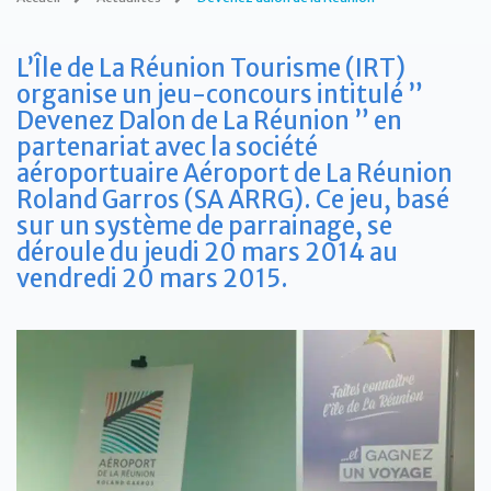
L’Île de La Réunion Tourisme (IRT)
organise un jeu-concours intitulé ”
Devenez Dalon de La Réunion ” en
partenariat avec la société
aéroportuaire Aéroport de La Réunion
Roland Garros (SA ARRG). Ce jeu, basé
sur un système de parrainage, se
déroule du jeudi 20 mars 2014 au
vendredi 20 mars 2015.