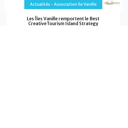
Actualités - Association île Vanille
Les Îles Vanille remportent le Best
CreativeTourism Island Strategy
Les Îles Vanille remportent le prix « Best
CreativeTourism Island Strategy » aux 13e World
CreativeTourism Awards
Les
EN SAVOIR PLUS