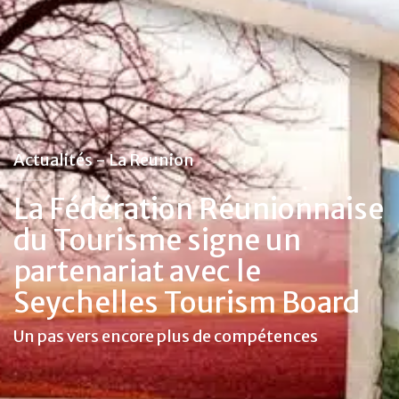
Actualités - La Reunion
La Fédération Réunionnaise
du Tourisme signe un
partenariat avec le
Seychelles Tourism Board
Un pas vers encore plus de compétences