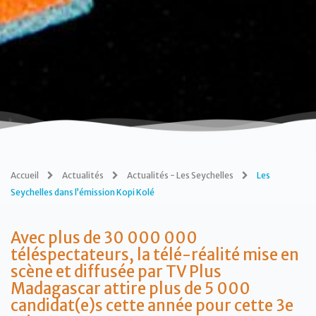
Accueil
Actualités
Actualités - Les Seychelles
Les
Seychelles dans l’émission Kopi Kolé
Avec plus de 30 000 000
téléspectateurs, la télé-réalité mise en
scène et diffusée par TV Plus
Madagascar attire plus de 5 000
candidat(e)s cette année pour cette 3e