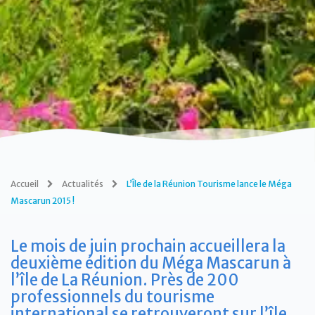
Accueil
Actualités
L’Île de la Réunion Tourisme lance le Méga
Mascarun 2015 !
Le mois de juin prochain accueillera la
deuxième édition du Méga Mascarun à
l’île de La Réunion. Près de 200
professionnels du tourisme
international se retrouveront sur l’île