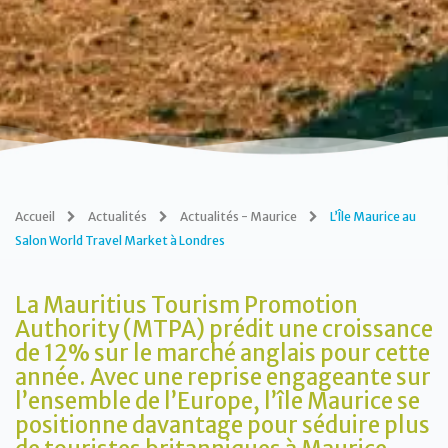
Accueil
Actualités
Actualités - Maurice
L’Île Maurice au
Salon World Travel Market à Londres
La Mauritius Tourism Promotion
Authority (MTPA) prédit une croissance
de 12% sur le marché anglais pour cette
année. Avec une reprise engageante sur
l’ensemble de l’Europe, l’île Maurice se
positionne davantage pour séduire plus