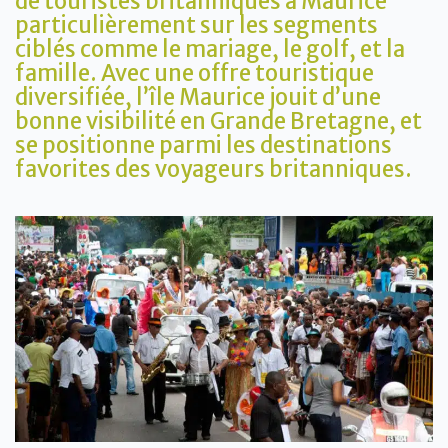
de touristes britanniques à Maurice
particulièrement sur les segments
ciblés comme le mariage, le golf, et la
famille. Avec une offre touristique
diversifiée, l’île Maurice jouit d’une
bonne visibilité en Grande Bretagne, et
se positionne parmi les destinations
favorites des voyageurs britanniques.