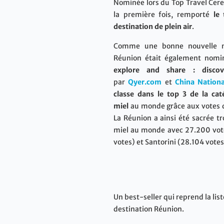
Nominée lors du Top Travel Cere
la première fois, remporté
le
destination de plein air
.
Comme une bonne nouvelle n’a
Réunion était également nomin
explore and share : disco
par
Qyer.com
et
China Nation
classe dans le top 3 de la cat
miel
au monde grâce aux votes d
La Réunion a ainsi été sacrée t
miel au monde avec 27.200 vote
votes) et Santorini (28.104 votes
Un best-seller qui reprend la lis
destination Réunion.