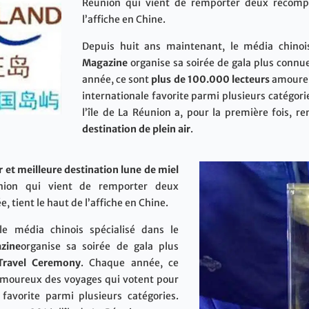
Réunion qui vient de remporter deux récompe
l’affiche en Chine.
Depuis huit ans maintenant, le média chino
Magazine
organise sa soirée de gala plus conn
année, ce sont
plus de 100.000 lecteurs
amoureux
internationale favorite parmi plusieurs catégor
l’île de La Réunion a, pour la première fois, 
destination de plein air
.
r et meilleure destination lune de miel
nion qui vient de remporter deux
 tient le haut de l’affiche en Chine.
e média chinois spécialisé dans le
zine
organise sa soirée de gala plus
Travel Ceremony
. Chaque année, ce
moureux des voyages qui votent pour
 favorite parmi plusieurs catégories.