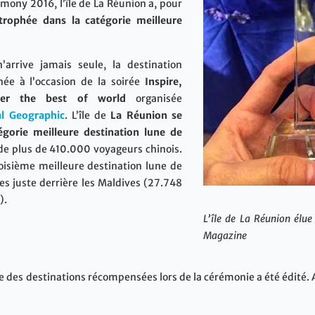
mony 2016, l’île de La Réunion a, pour
 trophée dans la catégorie meilleure
rrive jamais seule, la destination
ée à l’occasion de la soirée
Inspire,
ver the best of world
organisée
al Geographic
. L’île de
La Réunion se
égorie meilleure destination lune de
e plus de 410.000 voyageurs chinois.
roisième meilleure destination lune de
s juste derrière les Maldives (27.748
).
L’île de La Réunion élue
Magazine
te des destinations récompensées lors de la cérémonie a été édité. A