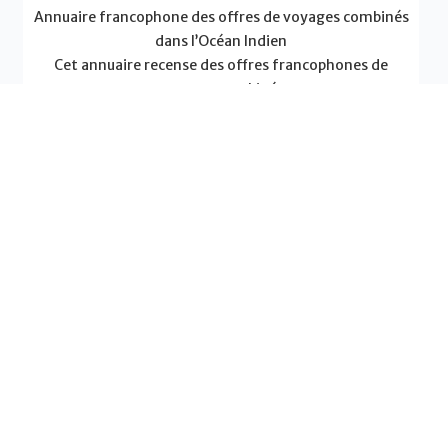
Annuaire francophone des offres de voyages combinés
dans l’Océan Indien
Cet annuaire recense des offres francophones de
voyages combinés
EN SAVOIR PLUS
Actualités - Association île Vanille
Combiné 2 Îles : Pourquoi cette formule décuple la
valeur de votre voyage
Un combiné “2 îles” est la clé pour un voyage unique.
Diversité, tourisme responsable et expériences
authentiques : découvrez pourquoi cette formule