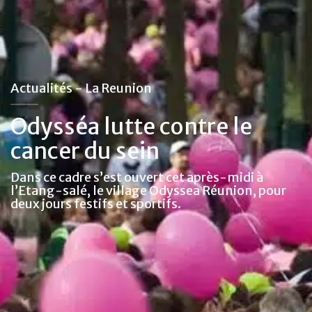
Actualités - La Reunion
Odysséa lutte contre le
cancer du sein
Dans ce cadre s’est ouvert cet après-midi à
l’Etang-salé, le village Odyssea Réunion, pour
deux jours festifs et sportifs.