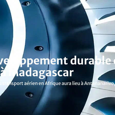
éveloppement durable 
e à Madagascar
 transport aérien en Afrique aura lieu à Antananariv