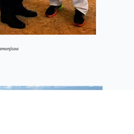
Mamonjisoa
Actualités - Association île Vanille
Combiné 2 Îles : Pourquoi cette formule
décuple la valeur de votre voyage