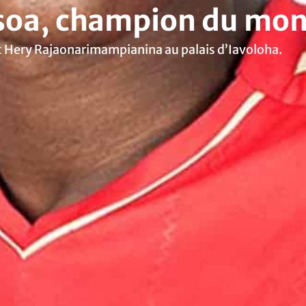
oa, champion du mond
ident Hery Rajaonarimampianina au palais d’Iavoloha.