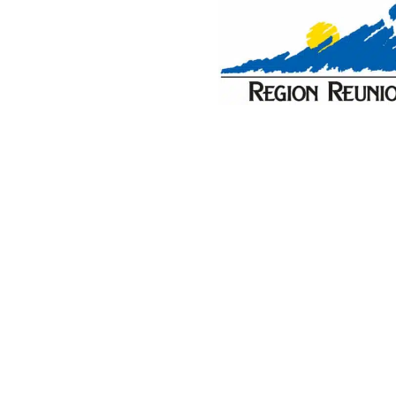
ACHATS
CONTACT
A propos des Îles Vanille
Pour savoir où partir pour vos prochaines vacances, 
vous trouverez votre inspiration. Du gîte et chambre 
trouverez de quoi passer des vacances inoubliables. D
à la montagne aux vacances à la mer toutes vos idées v
vous offriront de belles vacances en famille, sur de
sous les tropiques. Vous cherchez une croisiere costa,