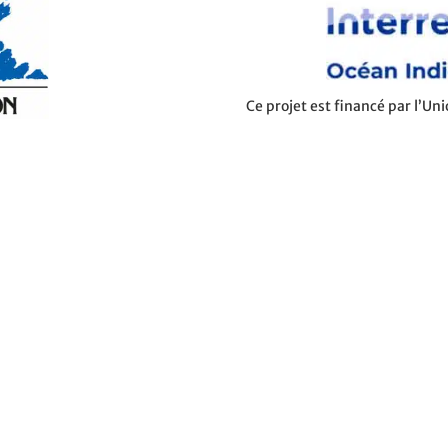
Ce projet est financé par l’U
VI océan Indien dont
que vous cherchiez un voyage pas cher ou un voyage de noces,
d’hôte au forfait tout inclus et même en last minute vous
es plus belles plages aux plus beaux endroits, des vacances
acances sont dans les iles vanille. Ces iles paradisiaques
s sentiers de randonnées et même des vacances en France,
 une croisiere tour du monde ? Et pourquoi pas une croisiere