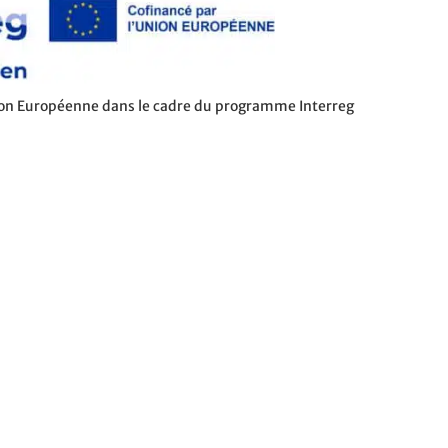
nion Européenne dans le cadre du programme Interreg
 l’Autorité de gestion est la Région Réunion.
NEWSLETTER