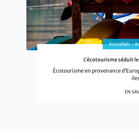
Actualités - As
L’écotourisme séduit les
Écotourisme en provenance d’Europe d
ile
EN SA