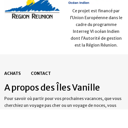
Ce projet est financé par
l’Union Européenne dans le
cadre du programme
Interreg VI océan Indien
dont l’Autorité de gestion
est la Région Réunion.
ACHATS
CONTACT
A propos des Îles Vanille
Pour savoir où partir pour vos prochaines vacances, que vous
cherchiez un voyage pas cher ou un voyage de noces, vous
trouverez votre inspiration. Du gîte et chambre d’hôte au
forfait tout inclus et même en last minute vous trouverez de
quoi passer des vacances inoubliables. Des plus belles plages