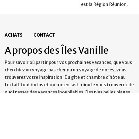
est la Région Réunion.
ACHATS
CONTACT
A propos des Îles Vanille
Pour savoir où partir pour vos prochaines vacances, que vous
cherchiez un voyage pas cher ou un voyage de noces, vous
trouverez votre inspiration. Du gîte et chambre d’hôte au
forfait tout inclus et même en last minute vous trouverez de
quoi passer des vacances inoubliables. Des plus belles plages
aux plus beaux endroits, des vacances à la montagne aux
vacances à la mer toutes vos idées vacances sont dans les iles
vanille. Ces iles paradisiaques vous offriront de belles
vacances en famille, sur des sentiers de randonnées et même
des vacances en France, sous les tropiques. Vous cherchez une
croisiere costa, une croisiere tour du monde ? Et pourquoi pas