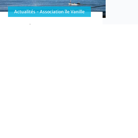
Actualités - Association île Vanille
Combiné 2 Îles : Pourquoi cette formule
décuple la valeur de votre voyage
Un combiné “2 îles” est la clé pour un voyage
unique. Diversité, tourisme responsable et
expériences authentiques : découvrez
pourquoi cette formule optimise votre séjour
dans l’océan Indien.
EN SAVOIR PLUS