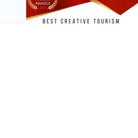
Actualités - Association île Vanille
Les Îles Vanille remportent le Best
CreativeTourism Island Strategy
Les Îles Vanille remportent le prix « Best
CreativeTourism Island Strategy » aux 13e
World CreativeTourism Awards
Les