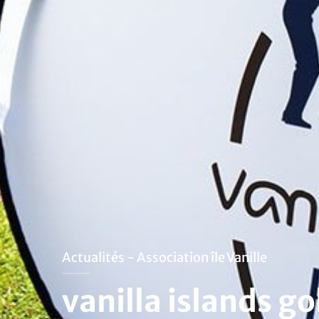
Actualités - Association île Vanille
vanilla islands g