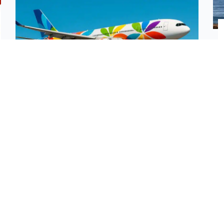
Voyages combinés Océan Indien —
annuaire des offres francophones
inter-îles
Annuaire francophone des offres de voyages
combinés dans l’Océan Indien
Cet annuaire recense des offres
francophones de voyages combinés
EN SAVOIR PLUS