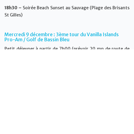
18h30 –
Soirée Beach Sunset au Sauvage (Plage des Brisants
St Gilles)
Mercredi 9 décembre : 3ème tour du Vanilla Islands
Pro-Am / Golf de Bassin Bleu
Petit déjeuner à partir de 7h00 (prévoir 20 mn de route de
l’hôtel)
Briefing 7h45 à Bassin Bleu
8h00 –
Départ pour le 3ème Tour
12h30 –
Déjeuner au golf
19h00 –
Soirée Beach Party à l’Uni Vert
Jeudi 10 décembre : 4ème et dernier tour du Vanilla
Islands Pro-Am / Golf de Bassin Bleu