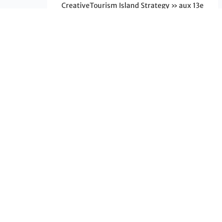
CreativeTourism Island Strategy » aux 13e
World CreativeTourism Awards
Les
EN SAVOIR PLUS