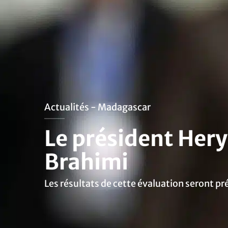
Actualités - Madagascar
Le président Her
Brahimi
Les résultats de cette évaluation seront p