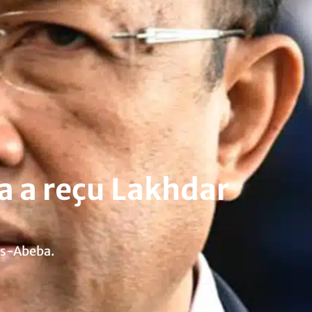
a a reçu Lakhdar
dis-Abeba.