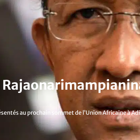
y Rajaonarimampianin
résentés au prochain sommet de l’Union Africaine à A