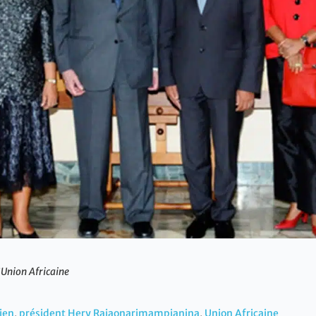
’Union Africaine
ien
,
président Hery Rajaonarimampianina
,
Union Africaine