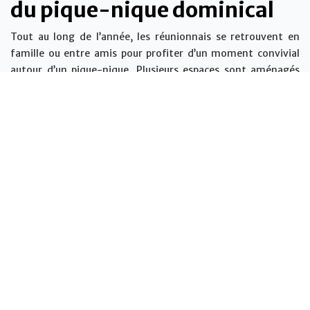
du pique-nique dominical
Tout au long de l’année, les réunionnais se retrouvent en
famille ou entre amis pour profiter d’un moment convivial
autour d’un pique-nique. Plusieurs espaces sont aménagés
sur l’île, habituellement accompagnés d’aires de loisirs.
Cependant, le pique-nique réunionnais n’a rien à voir avec
celui que nous connaissons : c’est une véritable institution, au
cours de laquelle on déguste de bons plats traditionnels, tels
que le cari ou le rougail, cuisinés au feu de bois.
La meilleure façon de s’imprégner de toutes ces anecdotes
reste de les vivre. Rendez-vous dans
les îles Vanille
pour un
voyage riche en découvertes et expériences inoubliables.