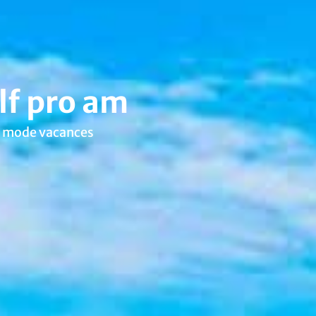
olf pro am
en mode vacances