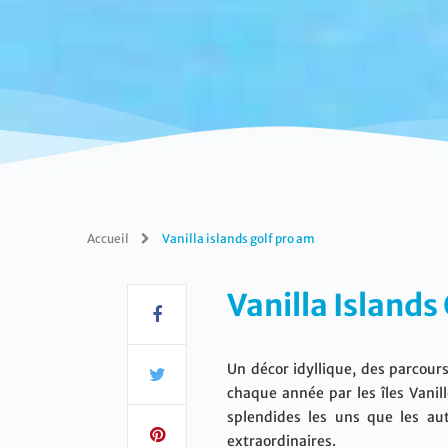
Accueil
Vanilla islands golf pro am
Vanilla Islands 
Un décor idyllique, des parcour
chaque année par les îles Vanil
splendides les uns que les au
extraordinaires.