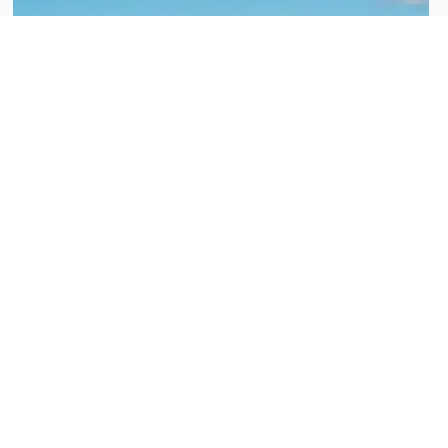
Voyages combinés Océan Indien — annuaire des
offres francophones inter-îles
Annuaire francophone des offres de voyages combinés
dans l’Océan Indien
Cet annuaire recense des offres francophones de
voyages combinés
EN SAVOIR PLUS
Actualités - Association île Vanille
Combiné 2 Îles : Pourquoi cette formule décuple la