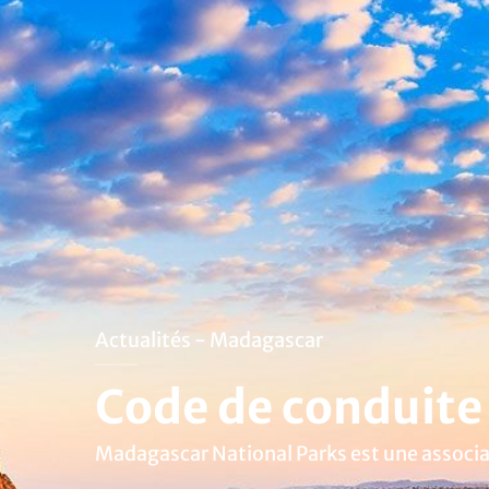
Actualités - Madagascar
Code de conduite 
Madagascar National Parks est une associat