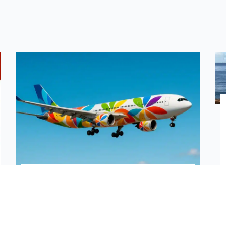
Voyages combinés Océan Indien —
annuaire des offres francophones
inter-îles
Annuaire francophone des offres de voyages