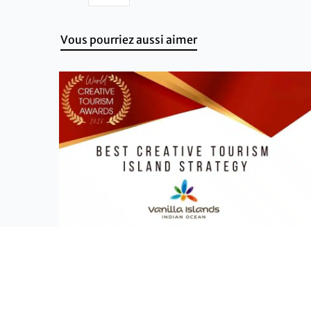
Vous pourriez aussi aimer
Actualités - Association île Vanille
Les Îles Vanille remportent le Best
CreativeTourism Island Strategy