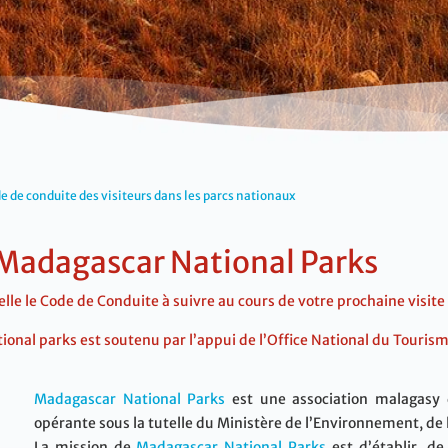
e de conduite des visiteurs dans les parcs nationaux
Madagascar National Parks
le le Code de Conduite à suivre au cours de votre prochaine visite 
ional parks est soutenu par l’appui de l’Office National du Tour
Madagascar National Parks
est une association malagasy d
opérante sous la tutelle du Ministère de l’Environnement, de l’
La mission de
Madagascar National Parks
est d’établir, d