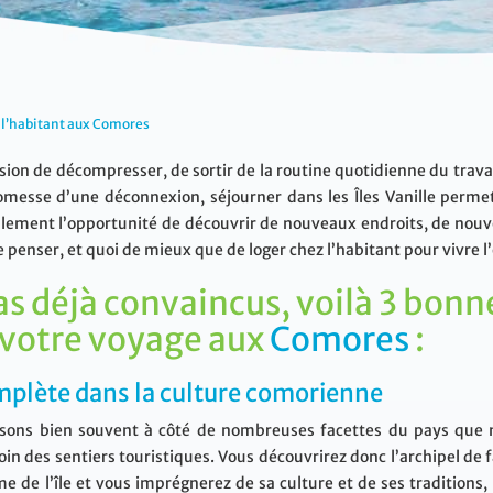
z l’habitant aux Comores
ion de décompresser, de sortir de la routine quotidienne du travail
omesse d’une déconnexion, séjourner dans les Îles Vanille perme
lement l’opportunité de découvrir de nouveaux endroits, de nouv
e penser, et quoi de mieux que de loger chez l’habitant pour vivre 
as déjà convaincus, voilà 3 bonn
 votre voyage aux
Comores
:
plète dans la culture comorienne
ssons bien souvent à côté de nombreuses facettes du pays que n
 loin des sentiers touristiques. Vous découvrirez donc l’archipel d
e de l’île et vous imprégnerez de sa culture et de ses traditions,