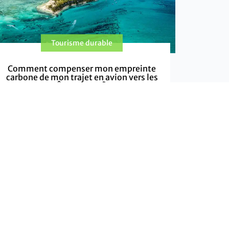
Tourisme durable
Comment compenser mon empreinte
carbone de mon trajet en avion vers les
Îles Vanille ?
Voyager vers les Îles Vanille par avion évoque
l’aventure et l’exotisme, mais c’est aussi
synonyme d’émissions de CO2. Une prise
EN SAVOIR PLUS