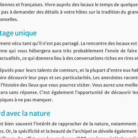
diennes et françaises. Vivre auprès des locaux le temps de quelques
ez pas à demander des détails à votre hôtes sur la tradition du g
onnelles.
tage unique
ment vécu tant qu’il n’est pas partagé. La rencontre des locaux e
nne qui vous hébergera aura très probablement l’envie de faire
 actualités, ce qui donnera lieu à des conversations riches en rires 
réputés pour leurs talents de conteurs, et la plupart d’entre eux hab
aire découvrir leur pays et ses particularités. Les anecdotes raco
ns l’histoire des lieux que vous pourrez visiter. Vous aurez une me
era sans réponse. C’est également l’opportunité de découvrir les
typiques à ne pas manquer.
d avec la nature
nt bien souvent l’intérêt de rapprocher de la nature, notamment 
. Or, la spécificité et la beauté de l’archipel se dévoile également 