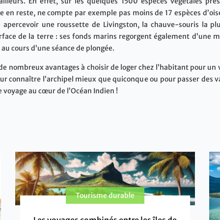
ailleurs. En effet, sur les quelques 1500 espèces végétales pr
e en reste, ne compte par exemple pas moins de 17 espèces d’oisea
 apercevoir une roussette de Livingston, la chauve-souris la p
urface de la terre : ses fonds marins regorgent également d’une m
 au cours d’une séance de plongée.
a de nombreux avantages à choisir de loger chez l’habitant pour u
our connaître l’archipel mieux que quiconque ou pour passer des v
 voyage au cœur de l’Océan Indien !
Tourisme durable
Les voyages combinés entre les îles de