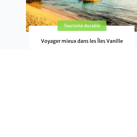
Tourisme durable
Voyager mieux dans les Îles Vanille
Ces dix gestes tiennent sur une page, mais ils
changent vraiment la donne. Les Îles Vanille
vous offriront leurs plus belles cartes
postales ; à vous de leur laisser en retour une
empreinte légère, et de revenir avec des
histoires qui donnent envie de voyager
mieux.
EN SAVOIR PLUS